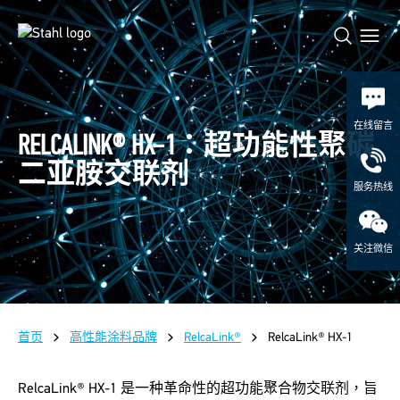
在线留言
RELCALINK® HX-1：超功能性聚碳
二亚胺交联剂
服务热线
关注微信
首页
高性能涂料品牌
RelcaLink®
RelcaLink® HX-1
RelcaLink® HX-1 是一种革命性的超功能聚合物交联剂，旨