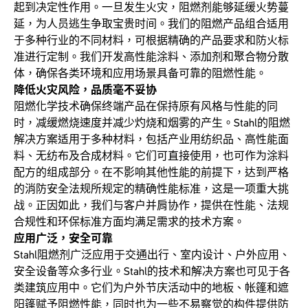
起到决定性作用。一旦发生火灾，阻燃剂能够延缓火势蔓
延，为人员逃生争取宝贵时间。我们的阻燃产品组合适用
于多种行业的不同材料，可根据精确的产品要求和防火标
准进行定制。我们开发高性能涂料、添加剂和聚合物分散
体，确保各类环境和应用场景具备可靠的阻燃性能。
降低火灾风险，品质毫不妥协
阻燃化学技术确保终端产品在保持原有风格与性能的同
时，减缓燃烧速度并减少灼烧和烟雾的产生。Stahl的阻燃
解决方案适用于多种材料，包括产业用纺织品、高性能面
料、无纺布及合成材料。它们可直接使用，也可作为涂料
配方的组成部分。在不影响其他性能的前提下，达到严格
的消防安全法规所规定的精确性能标准，这是一项重大挑
战。正因如此，我们与客户并肩协作，提供在性能、法规
合规性和环保标准方面均满足需求的技术方案。
应用广泛，安全可靠
Stahl阻燃剂广泛应用于交通出行、室内设计、户外应用、
安全设备等众多行业。Stahl的技术和解决方案也可见于各
类建筑应用中。它们为户外节庆活动中的地板、帐篷和遮
阳篷赋予阻燃性能，同时也为一些不易察觉的构件提供防