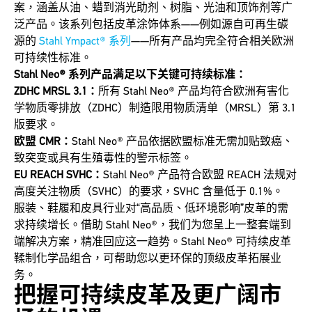
案，涵盖从油、蜡到消光助剂、树脂、光油和顶饰剂等广
泛产品。该系列包括皮革涂饰体系——例如源自可再生碳
源的
Stahl Ympact® 系列
——所有产品均完全符合相关欧洲
可持续性标准。
Stahl Neo® 系列产品满足以下关键可持续标准：
ZDHC MRSL 3.1：
所有 Stahl Neo® 产品均符合欧洲有害化
学物质零排放（ZDHC）制造限用物质清单（MRSL）第 3.1
版要求。
欧盟 CMR：
Stahl Neo® 产品依据欧盟标准无需加贴致癌、
致突变或具有生殖毒性的警示标签。
EU REACH SVHC：
Stahl Neo® 产品符合欧盟 REACH 法规对
高度关注物质（SVHC）的要求，SVHC 含量低于 0.1%。
服装、鞋履和皮具行业对“高品质、低环境影响”皮革的需
求持续增长。借助 Stahl Neo®，我们为您呈上一整套端到
端解决方案，精准回应这一趋势。Stahl Neo® 可持续皮革
鞣制化学品组合，可帮助您以更环保的顶级皮革拓展业
务。
把握可持续皮革及更广阔市