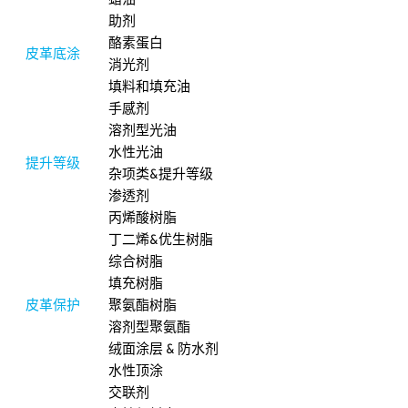
助剂
酪素蛋白
皮革底涂
消光剂
填料和填充油
手感剂
溶剂型光油
水性光油
提升等级
杂项类&提升等级
渗透剂
丙烯酸树脂
丁二烯&优生树脂
综合树脂
填充树脂
皮革保护
聚氨酯树脂
溶剂型聚氨酯
绒面涂层 & 防水剂
水性顶涂
交联剂